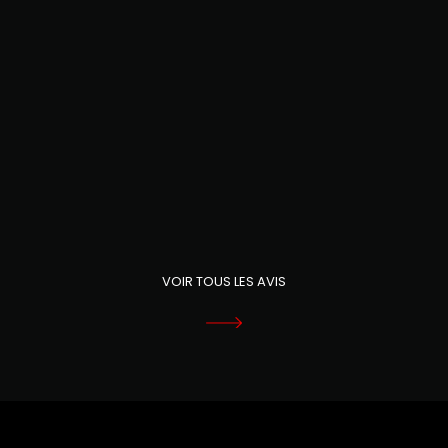
En vous remerciant d'avoir élaboré un tel produit,
veillez agréer, Monsieur, l'expression de mes
salutations distinguées.
AMÉLIE B.
VOIR TOUS LES AVIS