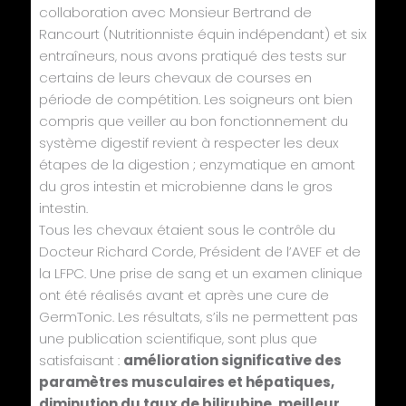
collaboration avec Monsieur Bertrand de
Rancourt (Nutritionniste équin indépendant) et six
entraîneurs, nous avons pratiqué des tests sur
certains de leurs chevaux de courses en
période de compétition. Les soigneurs ont bien
compris que veiller au bon fonctionnement du
système digestif revient à respecter les deux
étapes de la digestion ; enzymatique en amont
du gros intestin et microbienne dans le gros
intestin.
Tous les chevaux étaient sous le contrôle du
Docteur Richard Corde, Président de l’AVEF et de
la LFPC. Une prise de sang et un examen clinique
ont été réalisés avant et après une cure de
GermTonic. Les résultats, s’ils ne permettent pas
une publication scientifique, sont plus que
satisfaisant :
amélioration significative des
paramètres musculaires et hépatiques,
diminution du taux de bilirubine, meilleur