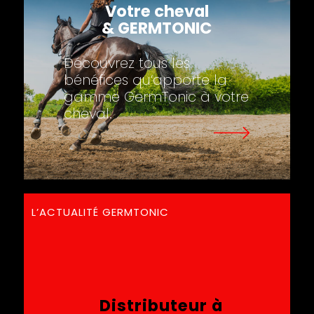
Votre cheval
& GERMTONIC
Découvrez tous les
bénéfices qu‘apporte la
gamme GermTonic à votre
cheval.
L’ACTUALITÉ GERMTONIC
Distributeur à