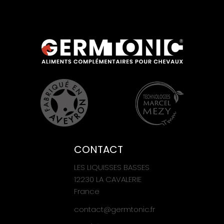
CONTACT
LES LIQUISSES BASSES
12230 LA CAVALERIE
France
contact@germtonic.fr