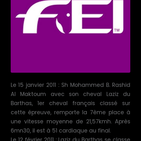
Le 15 janvier 2011 : Sh Mohammed B. Rashid
Al Maktoum avec son cheval Laziz du
Barthas, 1er cheval français classé sur
cette épreuve, remporte la 7ème place à
une vitesse moyenne de 21,57kmh. Après
6mn30, il est à 51 cardiaque au final.
Le 12 février 2011 : Laziz du Barthas se classe