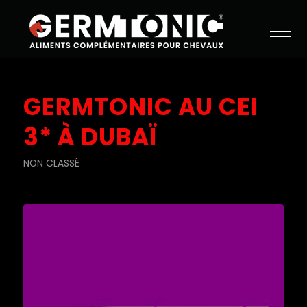
GERMTONIC AU CEI
3* À DUBAÏ
NON CLASSÉ