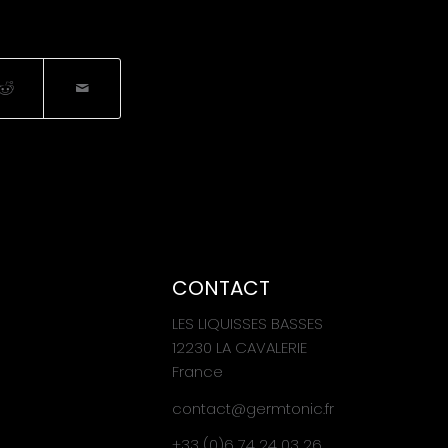
CONTACT
LES LIQUISSES BASSES
12230 LA CAVALERIE
France
contact@germtonic.fr
+33 (0)6 74 24 03 26