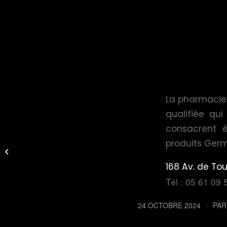
La pharmacie 
qualifiée qui
consacrent 
produits Germ
Germ’Tonic enrichit
sa gamme
168 Av. de To
Tél : 05 61 09 
24 OCTOBRE 2024
/
PA