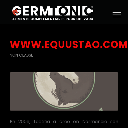
WWW.EQUUSTAO.COM
NON CLASSÉ
En 2006,
Laëtitia a
créé en Normandie
s
on