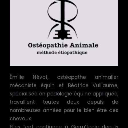
Émilie Névot, ostéopathe animalier
mécaniste équin et Béatrice Vuillaume,
spécialisée en podologie équine appliquée,
travaillent toutes deux depuis de
nombreuses années pour le bien être des
chevaux.
Elles font confiance à Germ’tonic depuis